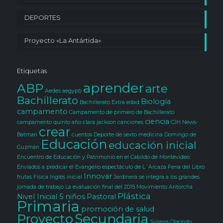
DEPORTES
Proyecto «La Antártida»
Etiquetas
aprender
ABP
arte
Aedes aegypti
Bachillerato
Biología
Bachillerato Extra edad
campamento
Campamento de primero de Bachillerato
ciencia
campamento quinto año clara jackson
canciones
CJH News-
crear
Batman
cuentos
Deporte
de sexto medicina
Domingo de
Educación
educación inicial
Guzmán
Encuentro de Educación y Patrimonio en el Cabildo de Montevideo
Enviados a predicar el Evangelio
espectáculo de L´Arcaza
Feria del Libro
Innovar
frutas
Física
Inglés
inicial
Jardinera se integra a los grandes
jornada de trabajo
La evaluación final del 2015
Movimiento Antorcha
Plástica
Nivel Inicial 5
niños
Pastoral
Primaria
promoción de salud
Secundaria
Proyecto
Susana Olaondo