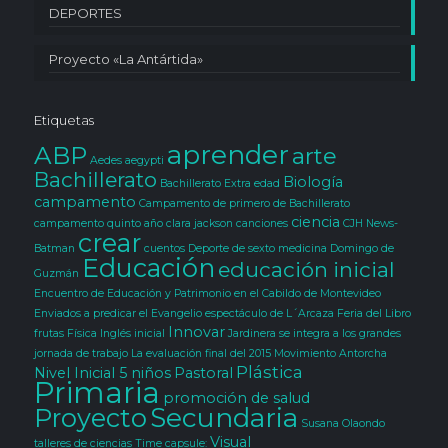
DEPORTES
Proyecto «La Antártida»
Etiquetas
aprender
ABP
arte
Aedes aegypti
Bachillerato
Biología
Bachillerato Extra edad
campamento
Campamento de primero de Bachillerato
ciencia
campamento quinto año clara jackson
canciones
CJH News-
crear
Batman
cuentos
Deporte
de sexto medicina
Domingo de
Educación
educación inicial
Guzmán
Encuentro de Educación y Patrimonio en el Cabildo de Montevideo
Enviados a predicar el Evangelio
espectáculo de L´Arcaza
Feria del Libro
Innovar
frutas
Física
Inglés
inicial
Jardinera se integra a los grandes
jornada de trabajo
La evaluación final del 2015
Movimiento Antorcha
Plástica
Nivel Inicial 5
niños
Pastoral
Primaria
promoción de salud
Secundaria
Proyecto
Susana Olaondo
Visual
talleres de ciencias
Time capsule: