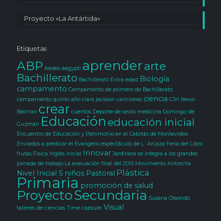
Proyecto «La Antártida»
Etiquetas
aprender
ABP
arte
Aedes aegypti
Bachillerato
Biología
Bachillerato Extra edad
campamento
Campamento de primero de Bachillerato
ciencia
campamento quinto año clara jackson
canciones
CJH News-
crear
Batman
cuentos
Deporte
de sexto medicina
Domingo de
Educación
educación inicial
Guzmán
Encuentro de Educación y Patrimonio en el Cabildo de Montevideo
Enviados a predicar el Evangelio
espectáculo de L´Arcaza
Feria del Libro
Innovar
frutas
Física
Inglés
inicial
Jardinera se integra a los grandes
jornada de trabajo
La evaluación final del 2015
Movimiento Antorcha
Plástica
Nivel Inicial 5
niños
Pastoral
Primaria
promoción de salud
Secundaria
Proyecto
Susana Olaondo
Visual
talleres de ciencias
Time capsule: