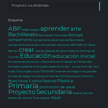
Proyecto «La Antártida»
Etiquetas
aprender
ABP
arte
Aedes aegypti
Bachillerato
Biología
Bachillerato Extra edad
campamento
Campamento de primero de Bachillerato
ciencia
campamento quinto año clara jackson
canciones
CJH News-
crear
Batman
cuentos
Deporte
de sexto medicina
Domingo de
Educación
educación inicial
Guzmán
Encuentro de Educación y Patrimonio en el Cabildo de Montevideo
Enviados a predicar el Evangelio
espectáculo de L´Arcaza
Feria del Libro
Innovar
frutas
Física
Inglés
inicial
Jardinera se integra a los grandes
jornada de trabajo
La evaluación final del 2015
Movimiento Antorcha
Plástica
Nivel Inicial 5
niños
Pastoral
Primaria
promoción de salud
Secundaria
Proyecto
Susana Olaondo
Visual
talleres de ciencias
Time capsule: